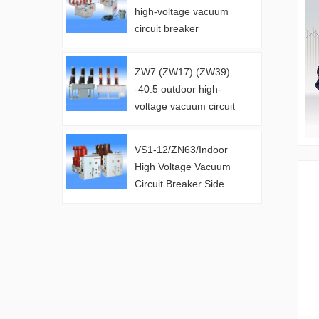
high-voltage vacuum
circuit breaker
manufacturer
ZW7 (ZW17) (ZW39)
-40.5 outdoor high-
voltage vacuum circuit
breaker ma..
VS1-12/ZN63/Indoor
High Voltage Vacuum
Circuit Breaker Side
Mounted Ma..