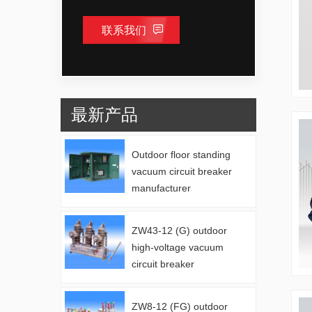
联系我们
最新产品
Outdoor floor standing
vacuum circuit breaker
manufacturer
ZW43-12 (G) outdoor
high-voltage vacuum
circuit breaker
manufacturer
ZW8-12 (FG) outdoor