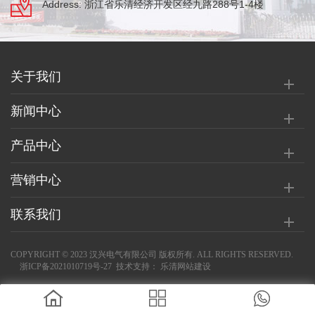
Address: 浙江省乐清经济开发区经九路288号1-4楼
关于我们
新闻中心
产品中心
营销中心
联系我们
COPYRIGHT © 2023 汉兴电气有限公司 版权所有. ALL RIGHTS RESERVED.
浙ICP备2021010719号-27
技术支持：
乐清网站建设