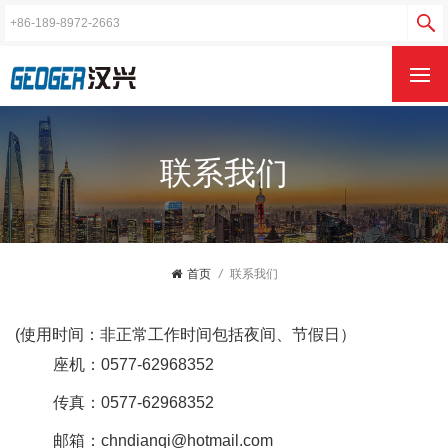
联系我们
首页
/
联系我们
(使用时间：非正常工作时间包括夜间、节假日）
座机：0577-62968352
传真：0577-62968352
邮箱：chndianqi@hotmail.com