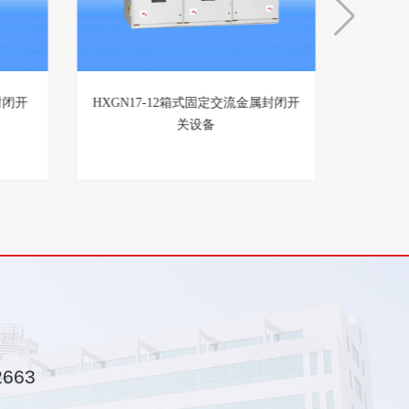
环网开
XGN15-12箱式固定交流金属封闭开
HXGN
关设备
2663