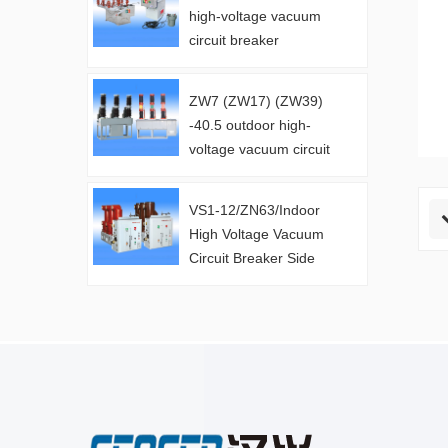
high-voltage vacuum
circuit breaker
manufacturer
ZW7 (ZW17) (ZW39)
-40.5 outdoor high-
voltage vacuum circuit
breaker ma..
VS1-12/ZN63/Indoor
High Voltage Vacuum
Circuit Breaker Side
Mounted Ma..