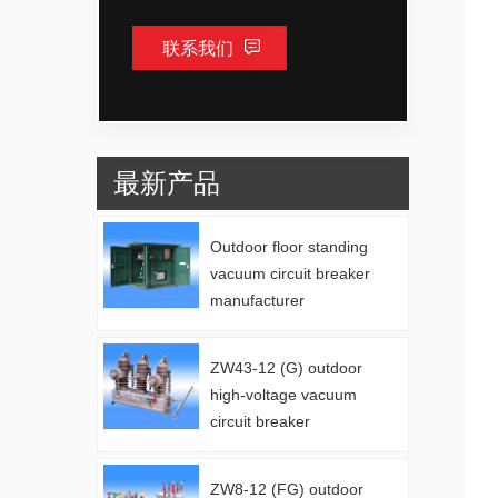
联系我们
最新产品
Outdoor floor standing
vacuum circuit breaker
manufacturer
ZW43-12 (G) outdoor
high-voltage vacuum
circuit breaker
manufacturer
ZW8-12 (FG) outdoor